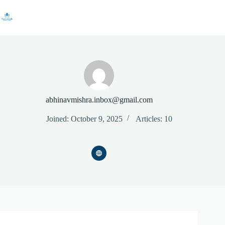
Skip
to
content
abhinavmishra.inbox@gmail.com
Joined: October 9, 2025
Articles: 10