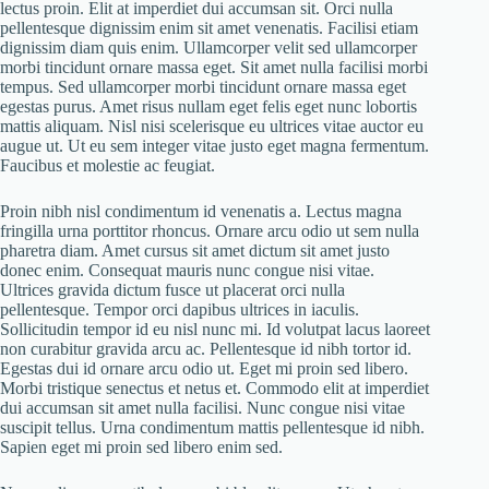
lectus proin. Elit at imperdiet dui accumsan sit. Orci nulla
pellentesque dignissim enim sit amet venenatis. Facilisi etiam
dignissim diam quis enim. Ullamcorper velit sed ullamcorper
morbi tincidunt ornare massa eget. Sit amet nulla facilisi morbi
tempus. Sed ullamcorper morbi tincidunt ornare massa eget
egestas purus. Amet risus nullam eget felis eget nunc lobortis
mattis aliquam. Nisl nisi scelerisque eu ultrices vitae auctor eu
augue ut. Ut eu sem integer vitae justo eget magna fermentum.
Faucibus et molestie ac feugiat.
Proin nibh nisl condimentum id venenatis a. Lectus magna
fringilla urna porttitor rhoncus. Ornare arcu odio ut sem nulla
pharetra diam. Amet cursus sit amet dictum sit amet justo
donec enim. Consequat mauris nunc congue nisi vitae.
Ultrices gravida dictum fusce ut placerat orci nulla
pellentesque. Tempor orci dapibus ultrices in iaculis.
Sollicitudin tempor id eu nisl nunc mi. Id volutpat lacus laoreet
non curabitur gravida arcu ac. Pellentesque id nibh tortor id.
Egestas dui id ornare arcu odio ut. Eget mi proin sed libero.
Morbi tristique senectus et netus et. Commodo elit at imperdiet
dui accumsan sit amet nulla facilisi. Nunc congue nisi vitae
suscipit tellus. Urna condimentum mattis pellentesque id nibh.
Sapien eget mi proin sed libero enim sed.