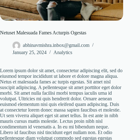
Netuset Malesuada Fames Acturpis Ogestas
abhinavmishra.inbox@gmail.com
January 25, 2024
Analytics
Lorem ipsum dolor sit amet, consectetur adipiscing elit, sed do
eiusmod tempor incididunt ut labore et dolore magna aliqua.
Netus et malesuada fames ac turpis egestas. Sit amet nisl
suscipit adipiscing. A pellentesque sit amet porttitor eget dolor
morbi. Sit amet nulla facilisi morbi tempus iaculis urna id
volutpat. Ultricies mi quis hendrerit dolor. Ornare aenean
euismod elementum nisi quis eleifend quam adipiscing. Duis
at consectetur lorem donec massa sapien faucibus et molestie.
Ut sem viverra aliquet eget sit amet tellus. In est ante in nibh
mauris cursus mattis molestie. Lectus proin nibh nisl
condimentum id venenatis a. In eu mi bibendum neque.
Libero id faucibus nisl tincidunt eget nullam non. Et odio
pellentesque diam volutpat commodo sed egestas egestas