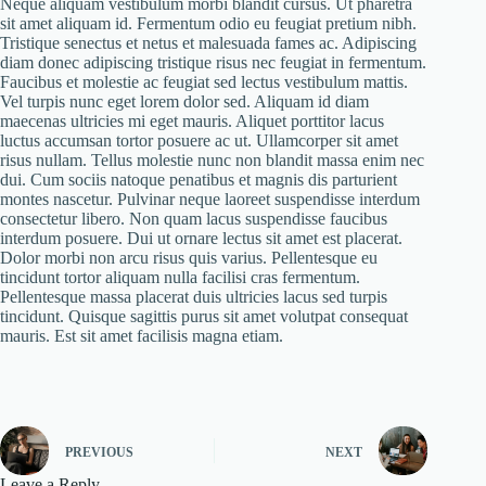
Neque aliquam vestibulum morbi blandit cursus. Ut pharetra
sit amet aliquam id. Fermentum odio eu feugiat pretium nibh.
Tristique senectus et netus et malesuada fames ac. Adipiscing
diam donec adipiscing tristique risus nec feugiat in fermentum.
Faucibus et molestie ac feugiat sed lectus vestibulum mattis.
Vel turpis nunc eget lorem dolor sed. Aliquam id diam
maecenas ultricies mi eget mauris. Aliquet porttitor lacus
luctus accumsan tortor posuere ac ut. Ullamcorper sit amet
risus nullam. Tellus molestie nunc non blandit massa enim nec
dui. Cum sociis natoque penatibus et magnis dis parturient
montes nascetur. Pulvinar neque laoreet suspendisse interdum
consectetur libero. Non quam lacus suspendisse faucibus
interdum posuere. Dui ut ornare lectus sit amet est placerat.
Dolor morbi non arcu risus quis varius. Pellentesque eu
tincidunt tortor aliquam nulla facilisi cras fermentum.
Pellentesque massa placerat duis ultricies lacus sed turpis
tincidunt. Quisque sagittis purus sit amet volutpat consequat
mauris. Est sit amet facilisis magna etiam.
PREVIOUS
NEXT
Leave a Reply