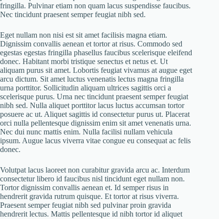
fringilla. Pulvinar etiam non quam lacus suspendisse faucibus.
Nec tincidunt praesent semper feugiat nibh sed.
Eget nullam non nisi est sit amet facilisis magna etiam.
Dignissim convallis aenean et tortor at risus. Commodo sed
egestas egestas fringilla phasellus faucibus scelerisque eleifend
donec. Habitant morbi tristique senectus et netus et. Ut
aliquam purus sit amet. Lobortis feugiat vivamus at augue eget
arcu dictum. Sit amet luctus venenatis lectus magna fringilla
urna porttitor. Sollicitudin aliquam ultrices sagittis orci a
scelerisque purus. Urna nec tincidunt praesent semper feugiat
nibh sed. Nulla aliquet porttitor lacus luctus accumsan tortor
posuere ac ut. Aliquet sagittis id consectetur purus ut. Placerat
orci nulla pellentesque dignissim enim sit amet venenatis urna.
Nec dui nunc mattis enim. Nulla facilisi nullam vehicula
ipsum. Augue lacus viverra vitae congue eu consequat ac felis
donec.
Volutpat lacus laoreet non curabitur gravida arcu ac. Interdum
consectetur libero id faucibus nisl tincidunt eget nullam non.
Tortor dignissim convallis aenean et. Id semper risus in
hendrerit gravida rutrum quisque. Et tortor at risus viverra.
Praesent semper feugiat nibh sed pulvinar proin gravida
hendrerit lectus. Mattis pellentesque id nibh tortor id aliquet